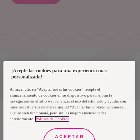
Uruguay
¡Acepte las cookies para una experiencia más
personalizada!
Política de privacidad de datos
Términos y condiciones
Al hacer clic en “Aceptar todas las cookies”, acepta el
almacenamiento de cookies en su dispositivo para mejorar la
navegación en el sitio web, analizar el uso del sitio web y ayudar con
nuestros esfuerzos de marketing. Al “Aceptar las cookies necesarias”,
el sitio web funcionará, pero sin las mejoras mencionadas
anteriormente.
Política de Cookies
Nosotras, una marca de Essity - una compañía global líder en
higiene y salud. Cada día, mil millones de personas, en todo el
mundo, utilizan nuestros productos, servicios y soluciones. Nuestro
propósito es romper barreras por el bienestar en beneficio de
ACEPTAR
consumidores, pacientes, cuidadores, clientes y la sociedad en