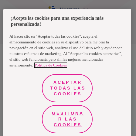
Uruguay
¡Acepte las cookies para una experiencia más
personalizada!
Política de privacidad de datos
Términos y condiciones
Al hacer clic en “Aceptar todas las cookies”, acepta el
almacenamiento de cookies en su dispositivo para mejorar la
navegación en el sitio web, analizar el uso del sitio web y ayudar con
nuestros esfuerzos de marketing. Al “Aceptar las cookies necesarias”,
el sitio web funcionará, pero sin las mejoras mencionadas
Nosotras, una marca de Essity - una compañía global líder en
anteriormente.
Política de Cookies
higiene y salud. Cada día, mil millones de personas, en todo el
mundo, utilizan nuestros productos, servicios y soluciones. Nuestro
propósito es romper barreras por el bienestar en beneficio de
consumidores, pacientes, cuidadores, clientes y la sociedad en
ACEPTAR
general. Vendemos en aproximadamente 150 países bajo las
TODAS LAS
principales marcas globales TENA y Tork, así como otras marcas
como Actimove, Cutimed, JOBST, Knix, Leukoplast, Libero, Libresse,
COOKIES
Lotus, Modibodi, Nosotras, Saba, Tempo, TOM Organic y Zewa. En
2024, Essity tuvo ventas de aproximadamente 13 mil millones de
euros y empleó a 36,000 personas. La sede de la compañía está
ubicada en Estocolmo, Suecia, y Essity cotiza en Nasdaq Estocolmo.
GESTIONA
Más información en
www.essity.com
.
R LAS
COOKIES