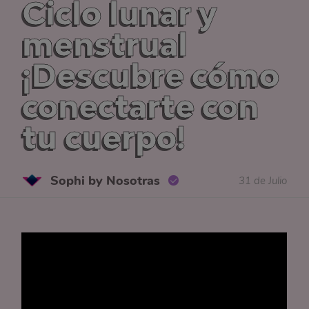
Ciclo lunar y
menstrual
¡Descubre cómo
conectarte con
tu cuerpo!
Sophi by Nosotras
31 de Julio