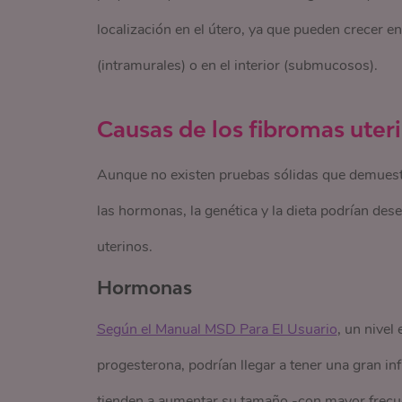
localización en el útero, ya que pueden crecer en 
(intramurales) o en el interior (submucosos).
Causas de los fibromas uter
Aunque no existen pruebas sólidas que demuestr
las hormonas, la genética y la dieta podrían de
uterinos.
Hormonas
Según el Manual MSD Para El Usuario
, un nivel
progesterona, podrían llegar a tener una gran in
tienden a aumentar su tamaño -con mayor frecu