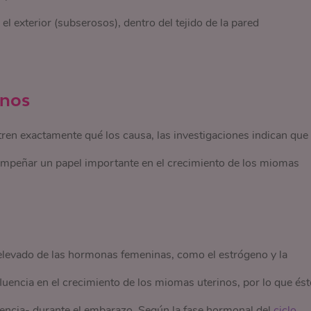
el exterior (subserosos), dentro del tejido de la pared
inos
en exactamente qué los causa, las investigaciones indican que
sempeñar un papel importante en el crecimiento de los miomas
 elevado de las hormonas femeninas, como el estrógeno y la
fluencia en el crecimiento de los miomas uterinos, por lo que és
encia- durante el embarazo. Según la fase hormonal del
ciclo 