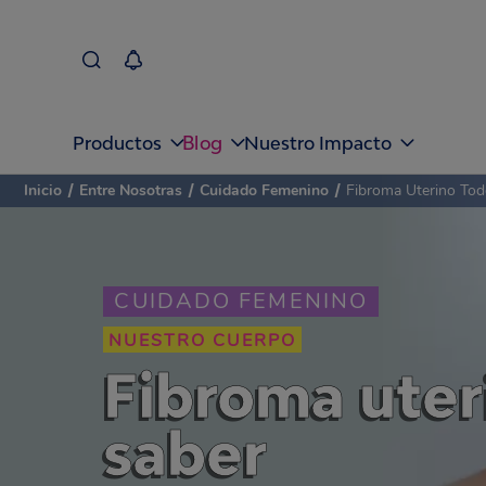
Blog
Productos
Nuestro Impacto
Inicio
/
Entre Nosotras
/
Cuidado Femenino
/
Fibroma Uterino To
CUIDADO FEMENINO
NUESTRO CUERPO
Fibroma uter
saber