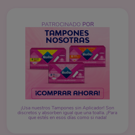
PATROCINADO
POR
¡Usa nuestros
Tampones
sin Aplicador! Son
discretos y absorben igual que una toalla. ¡Para
que estés en esos días como si nada!