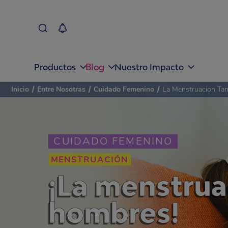
Blog
Productos
Nuestro Impacto
Inicio
/
Entre Nosotras
/
Cuidado Femenino
/
La Menstruacion Ta
CUIDADO FEMENINO
MENSTRUACIÓN
¡La menstrua
hombres!