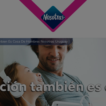
mbien Es Cosa De Hombres Nosotras Uruguay
ción también es