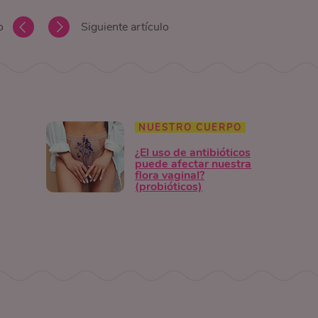
o
Siguiente artículo
NUESTRO CUERPO
¿El uso de antibióticos
puede afectar nuestra
flora vaginal?
(probióticos)