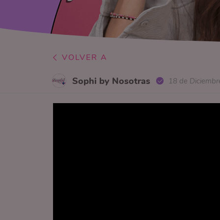
VOLVER A
Sophi by Nosotras
18 de Diciembr