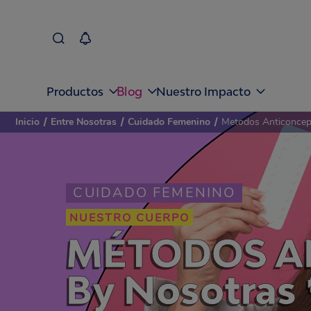
Blog
Productos
Nuestro Impacto
Inicio
/
Entre Nosotras
/
Cuidado Femenino
/
Metodos Anticoncept
CUIDADO FEMENINO
NUESTRO CUERPO
MÉTODOS AN
By Nosotras 