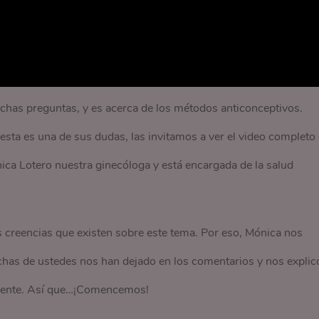
has preguntas, y es acerca de los métodos anticonceptivos.
sta es una de sus dudas, las invitamos a ver el video completo
nica Lotero nuestra ginecóloga y está encargada de la salud
 creencias que existen sobre este tema. Por eso, Mónica nos
as de ustedes nos han dejado en los comentarios y nos explic
lmente. Así que…¡Comencemos!