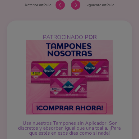
Anterior artículo
Siguiente artículo
PATROCINADO
POR
¡Usa nuestros
Tampones
sin Aplicador! Son
discretos y absorben igual que una toalla. ¡Para
que estés en esos días como si nada!