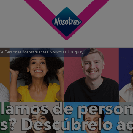
e Personas Menstruantes Nosotras Uruguay
blamos de perso
s? Descúbrelo a