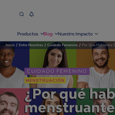
Blog
Productos
Nuestro Impacto
Inicio
/
Entre Nosotras
/
Cuidado Femenino
/
Por Que Hablamos D
CUIDADO FEMENINO
MENSTRUACIÓN
¿Por qué ha
menstruante