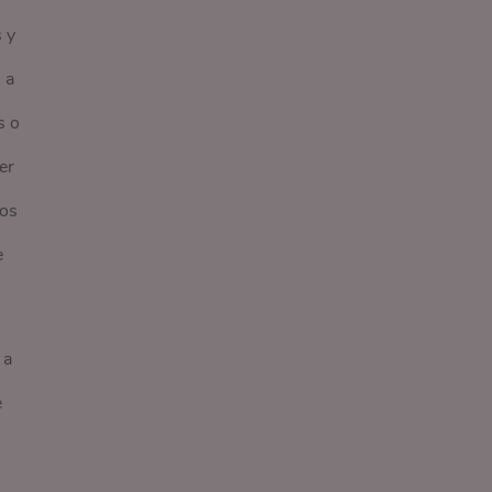
 y
 a
s o
er
dos
e
 a
e