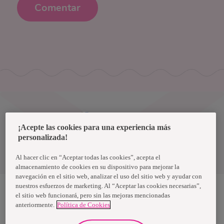
Comentar
Uruguay
¡Acepte las cookies para una experiencia más
personalizada!
Política de privacidad de datos
Términos y condiciones
Al hacer clic en “Aceptar todas las cookies”, acepta el
almacenamiento de cookies en su dispositivo para mejorar la
navegación en el sitio web, analizar el uso del sitio web y ayudar con
nuestros esfuerzos de marketing. Al “Aceptar las cookies necesarias”,
el sitio web funcionará, pero sin las mejoras mencionadas
anteriormente.
Política de Cookies
Nosotras, una marca de Essity - una compañía global líder en
higiene y salud. Cada día, mil millones de personas, en todo el
mundo, utilizan nuestros productos, servicios y soluciones. Nuestro