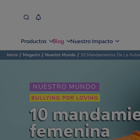
Blog
Productos
Nuestro Impacto
Inicio
/
Magazin
/
Nuestro Mundo
/
10 Mandamientos De La Auto
NUESTRO MUNDO
BULLYING POR LOVING
10 mandamie
femenina