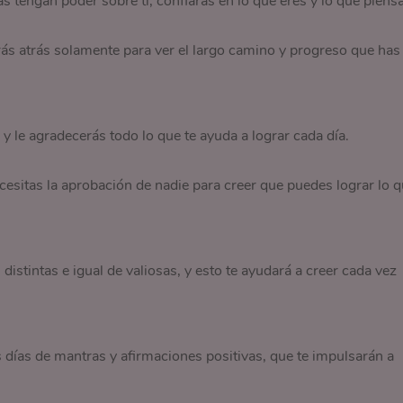
s tengan poder sobre ti, confiarás en lo que eres y lo que piensa
rás atrás solamente para ver el largo camino y progreso que has
 le agradecerás todo lo que te ayuda a lograr cada día.
ecesitas la aprobación de nadie para creer que puedes lograr lo 
istintas e igual de valiosas, y esto te ayudará a creer cada vez
s días de mantras y afirmaciones positivas, que te impulsarán a