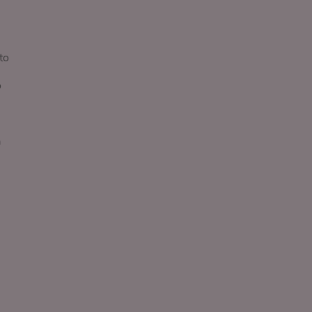
to
o
a