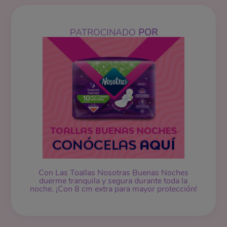
PATROCINADO
POR
Con Las Toallas Nosotras Buenas Noches
duerme tranquila y segura durante toda la
noche. ¡Con 8 cm extra para mayor protección!