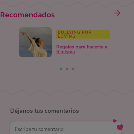
Recomendados
BULLYING POR
LOVING
Regalos para hacerte a
ti misma
Déjanos
tus comentarios