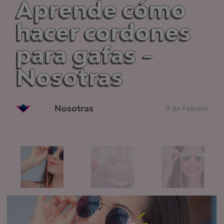
Aprende cómo
hacer cordones
para gafas -
Nosotras
Nosotras
9 de Febrero