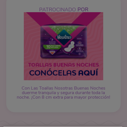
PATROCINADO
POR
Con Las Toallas Nosotras Buenas Noches
duerme tranquila y segura durante toda la
noche. ¡Con 8 cm extra para mayor protección!