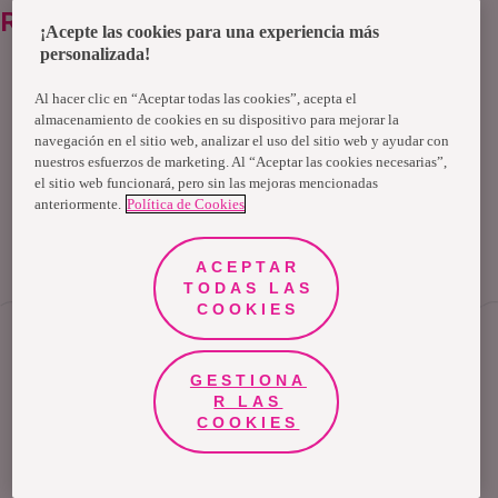
Recomendados
¡Acepte las cookies para una experiencia más
personalizada!
TENDENCIAS
Al hacer clic en “Aceptar todas las cookies”, acepta el
almacenamiento de cookies en su dispositivo para mejorar la
Podcast sobre salud
navegación en el sitio web, analizar el uso del sitio web y ayudar con
mental recomendados
nuestros esfuerzos de marketing. Al “Aceptar las cookies necesarias”,
el sitio web funcionará, pero sin las mejoras mencionadas
anteriormente.
Política de Cookies
ACEPTAR
TODAS LAS
COOKIES
Déjanos
tus comentarios
GESTIONA
R LAS
COOKIES