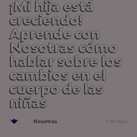
¡Mi hija está
creciendo!
Aprende con
Nosotras cómo
hablar sobre los
cambios en el
cuerpo de las
niñas
Nosotras
7 de Mayo