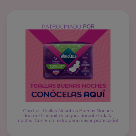
PATROCINADO
POR
Con Las Toallas Nosotras Buenas Noches
duerme tranquila y segura durante toda la
noche. ¡Con 8 cm extra para mayor protección!