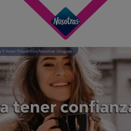
za Y Amor Propio Con Nosotras Uruguay
a tener confianz