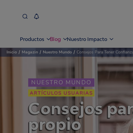
Blog
Productos
Nuestro Impacto
Inicio
/
Magazin
/
Nuestro Mundo
/
Consejos Para Tener Confian
NUESTRO MUNDO
ARTÍCULOS USUARIAS
Consejos par
propio