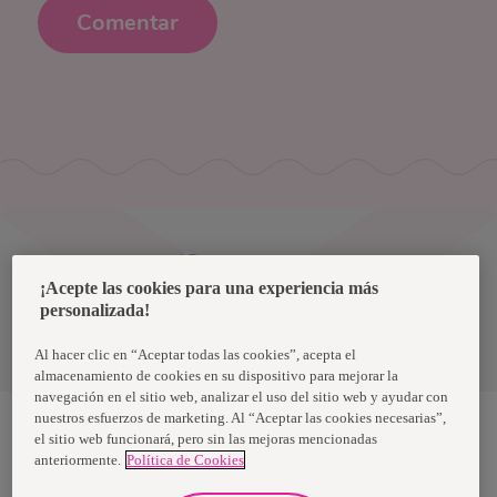
Comentar
Uruguay
¡Acepte las cookies para una experiencia más
personalizada!
Política de privacidad de datos
Términos y condiciones
Al hacer clic en “Aceptar todas las cookies”, acepta el
almacenamiento de cookies en su dispositivo para mejorar la
navegación en el sitio web, analizar el uso del sitio web y ayudar con
nuestros esfuerzos de marketing. Al “Aceptar las cookies necesarias”,
el sitio web funcionará, pero sin las mejoras mencionadas
anteriormente.
Política de Cookies
Nosotras, una marca de Essity - una compañía global líder en
higiene y salud. Cada día, mil millones de personas, en todo el
mundo, utilizan nuestros productos, servicios y soluciones. Nuestro