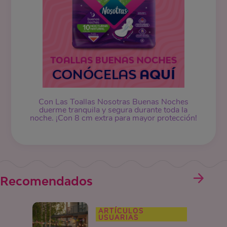
Con Las Toallas Nosotras Buenas Noches
duerme tranquila y segura durante toda la
noche. ¡Con 8 cm extra para mayor protección!
Recomendados
ARTÍCULOS
USUARIAS