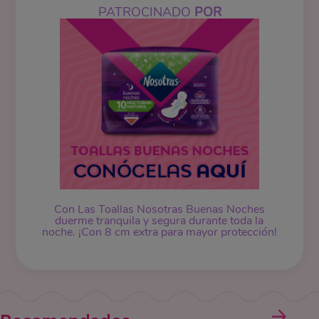
PATROCINADO
POR
Con Las Toallas Nosotras Buenas Noches
duerme tranquila y segura durante toda la
noche. ¡Con 8 cm extra para mayor protección!