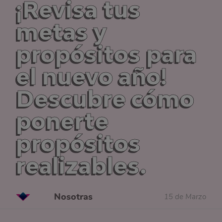
¡Revisa tus
metas y
propósitos para
el nuevo año!
Descubre cómo
ponerte
propósitos
realizables.
Nosotras
15 de Marzo