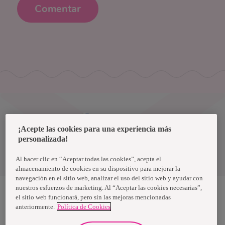
Comentar
Uruguay
¡Acepte las cookies para una experiencia más
personalizada!
Política de privacidad de datos
Términos y condiciones
Al hacer clic en “Aceptar todas las cookies”, acepta el
almacenamiento de cookies en su dispositivo para mejorar la
navegación en el sitio web, analizar el uso del sitio web y ayudar con
nuestros esfuerzos de marketing. Al “Aceptar las cookies necesarias”,
el sitio web funcionará, pero sin las mejoras mencionadas
anteriormente.
Política de Cookies
Nosotras, una marca de Essity - una compañía global líder en
higiene y salud. Cada día, mil millones de personas, en todo el
mundo, utilizan nuestros productos, servicios y soluciones. Nuestro