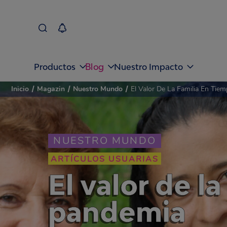
Blog
Productos
Nuestro Impacto
Inicio
/
Magazin
/
Nuestro Mundo
/
El Valor De La Familia En Ti
NUESTRO MUNDO
ARTÍCULOS USUARIAS
El valor de l
pandemia