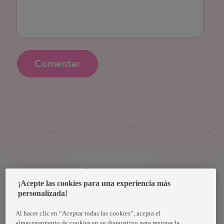
Comentar
Uruguay
¡Acepte las cookies para una experiencia más
personalizada!
Política de privacidad de datos
Términos y condiciones
Al hacer clic en “Aceptar todas las cookies”, acepta el
almacenamiento de cookies en su dispositivo para mejorar la