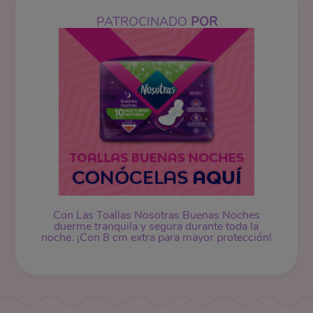
PATROCINADO
POR
Con Las Toallas Nosotras Buenas Noches
duerme tranquila y segura durante toda la
noche. ¡Con 8 cm extra para mayor protección!