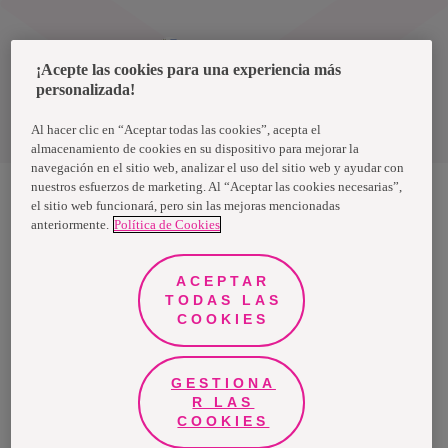
Uruguay
¡Acepte las cookies para una experiencia más
personalizada!
Política de privacidad de datos
Términos y condiciones
Al hacer clic en “Aceptar todas las cookies”, acepta el
almacenamiento de cookies en su dispositivo para mejorar la
navegación en el sitio web, analizar el uso del sitio web y ayudar con
nuestros esfuerzos de marketing. Al “Aceptar las cookies necesarias”,
el sitio web funcionará, pero sin las mejoras mencionadas
anteriormente.
Política de Cookies
Nosotras, una marca de Essity - una compañía global líder en
higiene y salud. Cada día, mil millones de personas, en todo el
mundo, utilizan nuestros productos, servicios y soluciones. Nuestro
propósito es romper barreras por el bienestar en beneficio de
ACEPTAR
consumidores, pacientes, cuidadores, clientes y la sociedad en
general. Vendemos en aproximadamente 150 países bajo las
TODAS LAS
principales marcas globales TENA y Tork, así como otras marcas
COOKIES
como Actimove, Cutimed, JOBST, Knix, Leukoplast, Libero, Libresse,
Lotus, Modibodi, Nosotras, Saba, Tempo, TOM Organic y Zewa. En
2024, Essity tuvo ventas de aproximadamente 13 mil millones de
euros y empleó a 36,000 personas. La sede de la compañía está
ubicada en Estocolmo, Suecia, y Essity cotiza en Nasdaq Estocolmo.
GESTIONA
Más información en
www.essity.com
.
R LAS
COOKIES