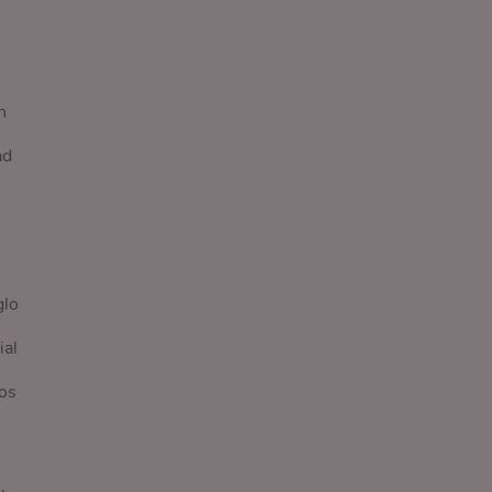
n
ad
glo
ial
hos