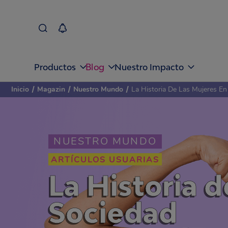
Blog
Productos
Nuestro Impacto
Inicio
/
Magazin
/
Nuestro Mundo
/
La Historia De Las Mujeres E
NUESTRO MUNDO
ARTÍCULOS USUARIAS
La Historia 
Sociedad