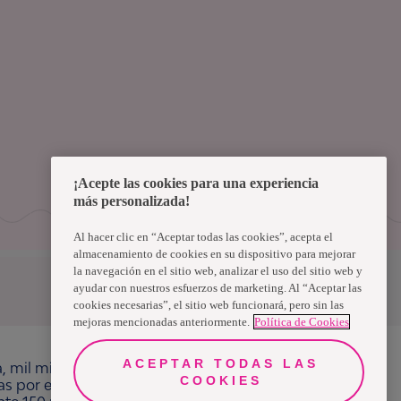
¡Acepte las cookies para una experiencia
más personalizada!
Al hacer clic en “Aceptar todas las cookies”, acepta el
almacenamiento de cookies en su dispositivo para mejorar
la navegación en el sitio web, analizar el uso del sitio web y
Uruguay
ayudar con nuestros esfuerzos de marketing. Al “Aceptar las
cookies necesarias”, el sitio web funcionará, pero sin las
mejoras mencionadas anteriormente.
Política de Cookies
ACEPTAR TODAS LAS
a, mil millones de personas, en todo el mundo,
COOKIES
ras por el bienestar en beneficio de consumidores,