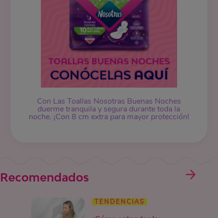
Con Las Toallas Nosotras Buenas Noches
duerme tranquila y segura durante toda la
noche. ¡Con 8 cm extra para mayor protección!
Recomendados
TENDENCIAS