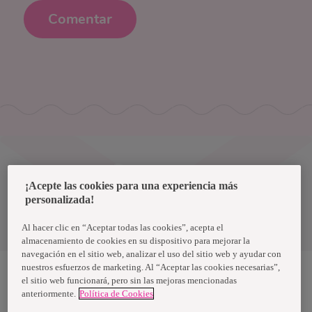
Comentar
Uruguay
¡Acepte las cookies para una experiencia más
personalizada!
Política de privacidad de datos
Términos y condiciones
Al hacer clic en “Aceptar todas las cookies”, acepta el
almacenamiento de cookies en su dispositivo para mejorar la
navegación en el sitio web, analizar el uso del sitio web y ayudar con
nuestros esfuerzos de marketing. Al “Aceptar las cookies necesarias”,
el sitio web funcionará, pero sin las mejoras mencionadas
anteriormente.
Política de Cookies
Nosotras, una marca de Essity - una compañía global líder en
higiene y salud. Cada día, mil millones de personas, en todo el