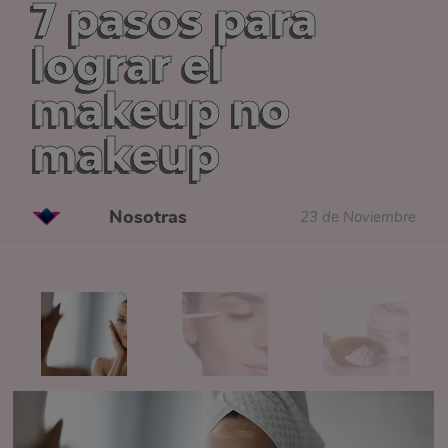
7 pasos para
lograr el
makeup no
makeup
Nosotras
23 de Noviembre