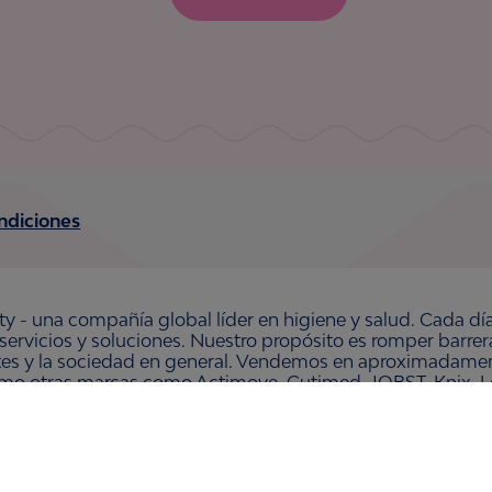
ndiciones
ty - una compañía global líder en higiene y salud. Cada dí
 servicios y soluciones. Nuestro propósito es romper barre
ntes y la sociedad en general. Vendemos en aproximadament
omo otras marcas como Actimove, Cutimed, JOBST, Knix, Le
 Organic y Zewa. En 2024, Essity tuvo ventas de aproxim
 la compañía está ubicada en Estocolmo, Suecia, y Essity