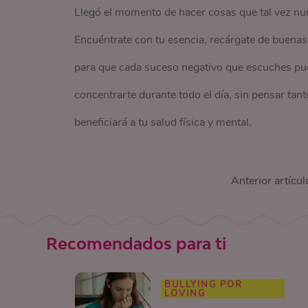
Por último te invitamos a descubrir por qué cr
Llegó el momento de hacer cosas que tal vez nu
link
Encuéntrate con tu esencia, recárgate de buenas 
para que cada suceso negativo que escuches pue
No sabemos cómo lo ven ustedes, pero Nosotras
concentrarte durante todo el día, sin pensar tant
situación,
¡así que no te desesperes en casa!
Ha
beneficiará a tu salud física y mental.
ti y dejar volar tu imaginación
¡seguro surgirán 
artículo y dale me gusta.
Anterior artícul
Recomendados para ti
BULLYING POR
LOVING