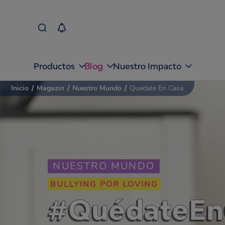
Blog
Productos
Nuestro Impacto
Inicio
/
Magazin
/
Nuestro Mundo
/
Quedate En Casa
NUESTRO MUNDO
BULLYING POR LOVING
#QuédateEn