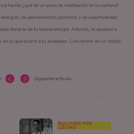
eemos que
#LovingEsQuedarseEnCasa
ingresando a este
nca hacías ¿qué tal un poco de meditación en la mañana?
energías, de pensamientos positivos y de espiritualidad,
das llenarte de tu buena energía. Además, te ayudará a
 vemos un montón de cosas positivas alrededor de esta
o en lo que ocurre a tu alrededor. Convertirlo en un hábito
y mucho por hacer, solo debes buscar un poco dentro de
grandes ideas!
Si te gustó lo que leíste comparte este
o
Siguiente artículo
BULLYING POR
LOVING