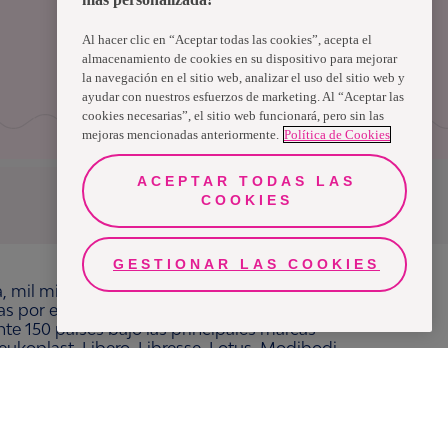
Al hacer clic en “Aceptar todas las cookies”, acepta el
almacenamiento de cookies en su dispositivo para mejorar
la navegación en el sitio web, analizar el uso del sitio web y
ayudar con nuestros esfuerzos de marketing. Al “Aceptar las
cookies necesarias”, el sitio web funcionará, pero sin las
mejoras mencionadas anteriormente.
Política de Cookies
ACEPTAR TODAS LAS
COOKIES
Uruguay
GESTIONAR LAS COOKIES
a, mil millones de personas, en todo el mundo,
ras por el bienestar en beneficio de consumidores,
e 150 países bajo las principales marcas
ukoplast, Libero, Libresse, Lotus, Modibodi,
adamente 13 mil millones de euros y empleó a
 cotiza en Nasdaq Estocolmo. Más información en