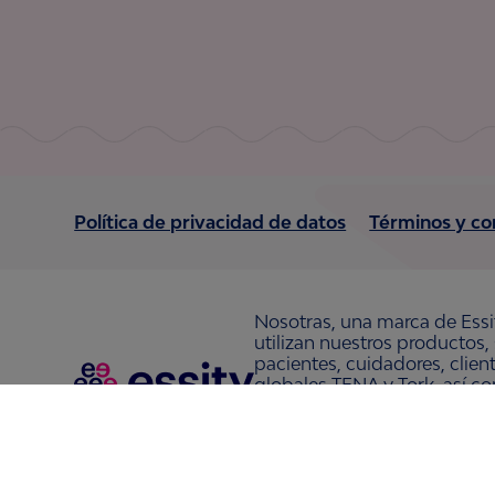
Política de privacidad de datos
Términos y co
Nosotras, una marca de Essi
utilizan nuestros productos,
pacientes, cuidadores, clie
globales TENA y Tork, así c
Nosotras, Saba, Tempo, TOM
36,000 personas. La sede de
www.essity.com
.