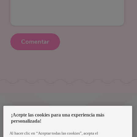
Comentar
Uruguay
¡Acepte las cookies para una experiencia más
personalizada!
Política de privacidad de datos
Términos y condiciones
Al hacer clic en “Aceptar todas las cookies”, acepta el