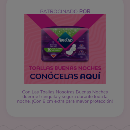
PATROCINADO
POR
Con Las Toallas Nosotras Buenas Noches
duerme tranquila y segura durante toda la
noche. ¡Con 8 cm extra para mayor protección!