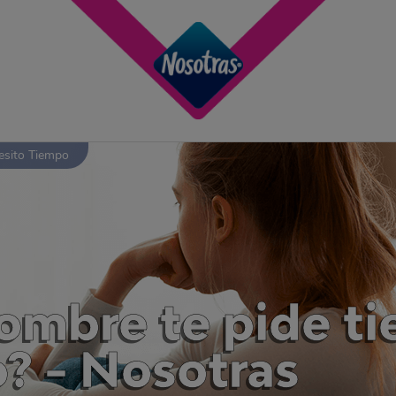
esito Tiempo
ombre te pide t
? - Nosotras