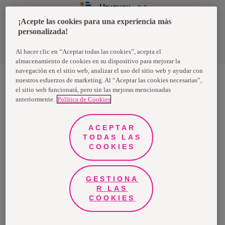
Uruguay
¡Acepte las cookies para una experiencia más
personalizada!
Política de privacidad de datos
Términos y condiciones
Al hacer clic en “Aceptar todas las cookies”, acepta el
almacenamiento de cookies en su dispositivo para mejorar la
navegación en el sitio web, analizar el uso del sitio web y ayudar con
nuestros esfuerzos de marketing. Al “Aceptar las cookies necesarias”,
el sitio web funcionará, pero sin las mejoras mencionadas
Nosotras, una marca de Essity - una compañía global líder en
anteriormente.
Política de Cookies
higiene y salud. Cada día, mil millones de personas, en todo el
mundo, utilizan nuestros productos, servicios y soluciones. Nuestro
propósito es romper barreras por el bienestar en beneficio de
consumidores, pacientes, cuidadores, clientes y la sociedad en
ACEPTAR
general. Vendemos en aproximadamente 150 países bajo las
TODAS LAS
principales marcas globales TENA y Tork, así como otras marcas
como Actimove, Cutimed, JOBST, Knix, Leukoplast, Libero, Libresse,
COOKIES
Lotus, Modibodi, Nosotras, Saba, Tempo, TOM Organic y Zewa. En
2024, Essity tuvo ventas de aproximadamente 13 mil millones de
euros y empleó a 36,000 personas. La sede de la compañía está
ubicada en Estocolmo, Suecia, y Essity cotiza en Nasdaq Estocolmo.
GESTIONA
Más información en
www.essity.com
.
R LAS
COOKIES