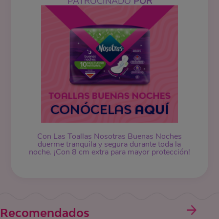
PATROCINADO
POR
Con Las Toallas Nosotras Buenas Noches
duerme tranquila y segura durante toda la
noche. ¡Con 8 cm extra para mayor protección!
Recomendados