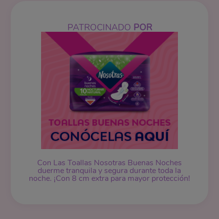
PATROCINADO
POR
Con Las Toallas Nosotras Buenas Noches
duerme tranquila y segura durante toda la
noche. ¡Con 8 cm extra para mayor protección!