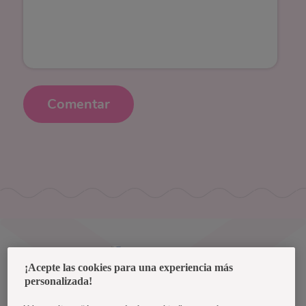
Comentar
Uruguay
¡Acepte las cookies para una experiencia más
personalizada!
Política de privacidad de datos
Términos y condiciones