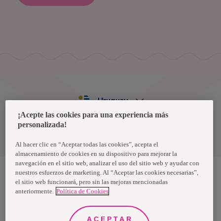
Uruguay
¡Acepte las cookies para una experiencia más
personalizada!
Política de privacidad de datos
Términos y condiciones
Al hacer clic en “Aceptar todas las cookies”, acepta el
almacenamiento de cookies en su dispositivo para mejorar la
navegación en el sitio web, analizar el uso del sitio web y ayudar con
nuestros esfuerzos de marketing. Al “Aceptar las cookies necesarias”,
el sitio web funcionará, pero sin las mejoras mencionadas
Nosotras, una marca de Essity - una compañía global líder en
anteriormente.
Política de Cookies
higiene y salud. Cada día, mil millones de personas, en todo el
mundo, utilizan nuestros productos, servicios y soluciones. Nuestro
propósito es romper barreras por el bienestar en beneficio de
consumidores, pacientes, cuidadores, clientes y la sociedad en
ACEPTAR