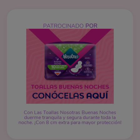
PATROCINADO
POR
Con Las Toallas Nosotras Buenas Noches
duerme tranquila y segura durante toda la
noche. ¡Con 8 cm extra para mayor protección!