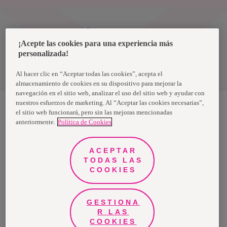
Uruguay
¡Acepte las cookies para una experiencia más
personalizada!
Política de privacidad de datos
Términos y condiciones
Al hacer clic en “Aceptar todas las cookies”, acepta el
almacenamiento de cookies en su dispositivo para mejorar la
navegación en el sitio web, analizar el uso del sitio web y ayudar con
nuestros esfuerzos de marketing. Al “Aceptar las cookies necesarias”,
el sitio web funcionará, pero sin las mejoras mencionadas
anteriormente.
Política de Cookies
Nosotras, una marca de Essity - una compañía global líder en
higiene y salud. Cada día, mil millones de personas, en todo el
mundo, utilizan nuestros productos, servicios y soluciones. Nuestro
propósito es romper barreras por el bienestar en beneficio de
ACEPTAR
consumidores, pacientes, cuidadores, clientes y la sociedad en
general. Vendemos en aproximadamente 150 países bajo las
TODAS LAS
principales marcas globales TENA y Tork, así como otras marcas
COOKIES
como Actimove, Cutimed, JOBST, Knix, Leukoplast, Libero, Libresse,
Lotus, Modibodi, Nosotras, Saba, Tempo, TOM Organic y Zewa. En
2024, Essity tuvo ventas de aproximadamente 13 mil millones de
euros y empleó a 36,000 personas. La sede de la compañía está
ubicada en Estocolmo, Suecia, y Essity cotiza en Nasdaq Estocolmo.
GESTIONA
Más información en
www.essity.com
.
R LAS
COOKIES