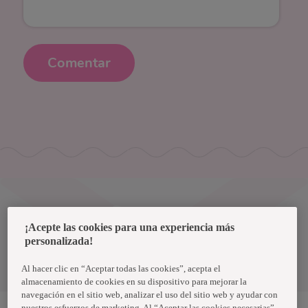
Comentar
Uruguay
¡Acepte las cookies para una experiencia más
personalizada!
Política de privacidad de datos
Términos y condiciones
Al hacer clic en “Aceptar todas las cookies”, acepta el
almacenamiento de cookies en su dispositivo para mejorar la
navegación en el sitio web, analizar el uso del sitio web y ayudar con
nuestros esfuerzos de marketing. Al “Aceptar las cookies necesarias”,