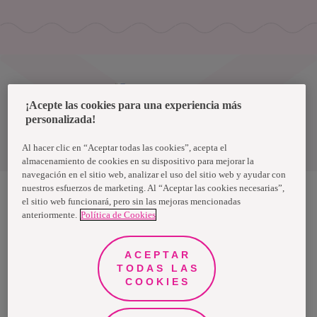
Uruguay
¡Acepte las cookies para una experiencia más
personalizada!
Política de privacidad de datos
Términos y condiciones
Al hacer clic en “Aceptar todas las cookies”, acepta el
almacenamiento de cookies en su dispositivo para mejorar la
navegación en el sitio web, analizar el uso del sitio web y ayudar con
nuestros esfuerzos de marketing. Al “Aceptar las cookies necesarias”,
el sitio web funcionará, pero sin las mejoras mencionadas
anteriormente.
Política de Cookies
Nosotras, una marca de Essity - una compañía global líder en
higiene y salud. Cada día, mil millones de personas, en todo el
mundo, utilizan nuestros productos, servicios y soluciones. Nuestro
propósito es romper barreras por el bienestar en beneficio de
ACEPTAR
consumidores, pacientes, cuidadores, clientes y la sociedad en
general. Vendemos en aproximadamente 150 países bajo las
TODAS LAS
principales marcas globales TENA y Tork, así como otras marcas
COOKIES
como Actimove, Cutimed, JOBST, Knix, Leukoplast, Libero, Libresse,
Lotus, Modibodi, Nosotras, Saba, Tempo, TOM Organic y Zewa. En
2024, Essity tuvo ventas de aproximadamente 13 mil millones de
euros y empleó a 36,000 personas. La sede de la compañía está