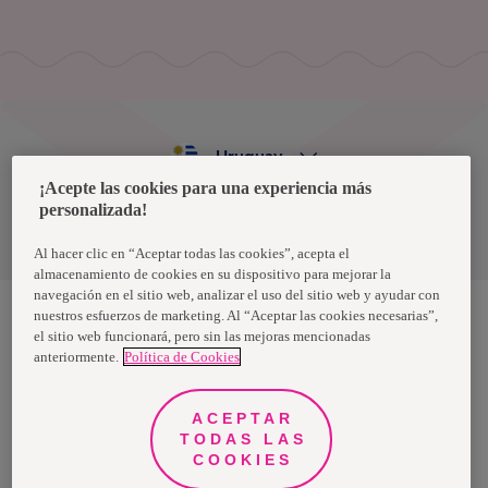
Uruguay
¡Acepte las cookies para una experiencia más
personalizada!
Política de privacidad de datos
Términos y condiciones
Al hacer clic en “Aceptar todas las cookies”, acepta el
almacenamiento de cookies en su dispositivo para mejorar la
navegación en el sitio web, analizar el uso del sitio web y ayudar con
nuestros esfuerzos de marketing. Al “Aceptar las cookies necesarias”,
el sitio web funcionará, pero sin las mejoras mencionadas
Nosotras, una marca de Essity - una compañía global líder en
anteriormente.
Política de Cookies
higiene y salud. Cada día, mil millones de personas, en todo el
mundo, utilizan nuestros productos, servicios y soluciones. Nuestro
propósito es romper barreras por el bienestar en beneficio de
consumidores, pacientes, cuidadores, clientes y la sociedad en
ACEPTAR
general. Vendemos en aproximadamente 150 países bajo las
TODAS LAS
principales marcas globales TENA y Tork, así como otras marcas
como Actimove, Cutimed, JOBST, Knix, Leukoplast, Libero, Libresse,
COOKIES
Lotus, Modibodi, Nosotras, Saba, Tempo, TOM Organic y Zewa. En
2024, Essity tuvo ventas de aproximadamente 13 mil millones de