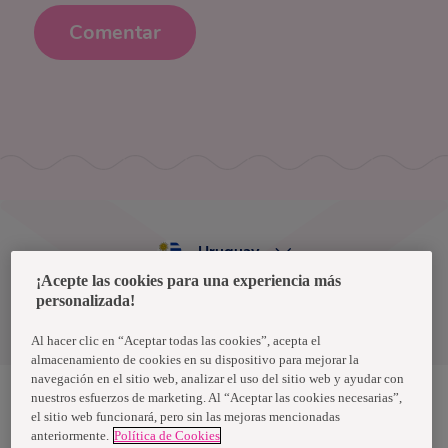
Comentar
Uruguay
¡Acepte las cookies para una experiencia más
personalizada!
Política de privacidad de datos
Términos y condiciones
Al hacer clic en “Aceptar todas las cookies”, acepta el
almacenamiento de cookies en su dispositivo para mejorar la
navegación en el sitio web, analizar el uso del sitio web y ayudar con
nuestros esfuerzos de marketing. Al “Aceptar las cookies necesarias”,
el sitio web funcionará, pero sin las mejoras mencionadas
Nosotras, una marca de Essity - una compañía global líder en
anteriormente.
Política de Cookies
higiene y salud. Cada día, mil millones de personas, en todo el